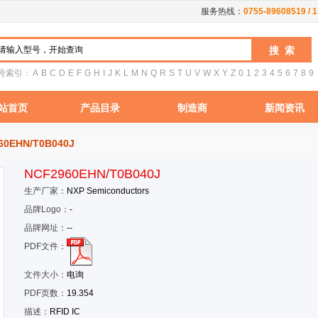
服务热线：
0755-89608519 / 
号索引：
A
B
C
D
E
F
G
H
I
J
K
L
M
N
Q
R
S
T
U
V
W
X
Y
Z
0
1
2
3
4
5
6
7
8
9
站首页
产品目录
制造商
新闻资讯
60EHN/T0B040J
NCF2960EHN/T0B040J
生产厂家：
NXP Semiconductors
品牌Logo：
-
品牌网址：
--
PDF文件：
文件大小：
电询
PDF页数：
19.354
描述：
RFID IC